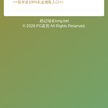
<<首存送100%礼金领取入口>>
易记域名long.bet
© 2026 PG直营 All Rights Reserved.